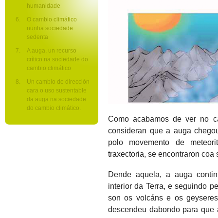
humanidade
O cambio climático
nunha sociedade
sedenta
A auga, un recurso
crítico na sociedade do
cambio climático
Un cambio de dirección
cara o uso sustentable
da auga na sociedade
do cambio climático.
Como acabamos de ver no capí
consideran que a auga chegou 
polo movemento de meteorit
traxectoria, se encontraron coa s
Dende aquela, a auga contin
interior da Terra, e seguindo p
son os volcáns e os geysere
descendeu dabondo para que 