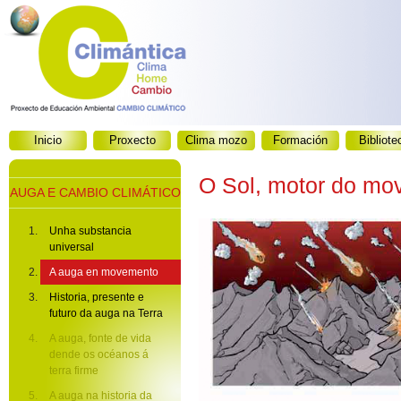
Inicio
Proxecto
Clima mozo
Formación
Bibliote
O Sol, motor do m
AUGA E CAMBIO CLIMÁTICO
Unha substancia
universal
A auga en movemento
Historia, presente e
futuro da auga na Terra
A auga, fonte de vida
dende os océanos á
terra firme
A auga na historia da